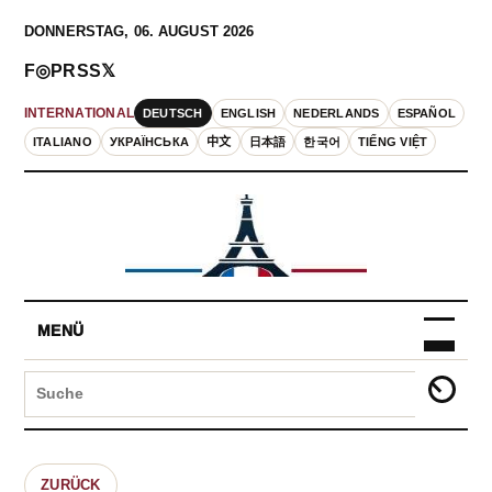
DONNERSTAG, 06. AUGUST 2026
F
◎
P
RSS
𝕏
DEUTSCH
ENGLISH
NEDERLANDS
ESPAÑOL
INTERNATIONAL
ITALIANO
УКРАЇНСЬКА
中文
日本語
한국어
TIẾNG VIỆT
MENÜ
ZURÜCK