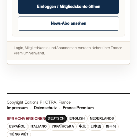
Einloggen / Mitgliedskonto öffnen
News-Abo ansehen
Login, Mitgliedskonto und Abonnement werden sicher über France
Premium verwaltet.
Copyright Editions PHOTRA, France
Impressum
·
Datenschutz
·
France Premium
DEUTSCH
ENGLISH
NEDERLANDS
SPRACHVERSIONEN
ESPAÑOL
ITALIANO
УКРАЇНСЬКА
中文
日本語
한국어
TIẾNG VIỆT