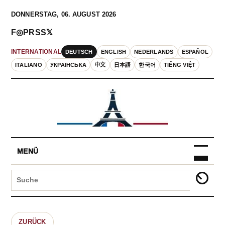
DONNERSTAG, 06. AUGUST 2026
F
◎
P
RSS
𝕏
DEUTSCH
ENGLISH
NEDERLANDS
ESPAÑOL
INTERNATIONAL
ITALIANO
УКРАЇНСЬКА
中文
日本語
한국어
TIẾNG VIỆT
MENÜ
ZURÜCK