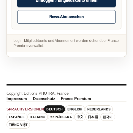
Einloggen / Mitgliedskonto öffnen
News-Abo ansehen
Login, Mitgliedskonto und Abonnement werden sicher über France
Premium verwaltet.
Copyright Editions PHOTRA, France
Impressum
·
Datenschutz
·
France Premium
DEUTSCH
ENGLISH
NEDERLANDS
SPRACHVERSIONEN
ESPAÑOL
ITALIANO
УКРАЇНСЬКА
中文
日本語
한국어
TIẾNG VIỆT