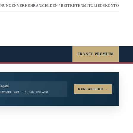
RNUNGEN
VERKEHR
ANMELDEN / BEITRETEN
MITGLIEDSKONTO
FRANCE PREMIUM
Kapitel
KURS ANSEHEN
→
inessplan-Paket · PDF, Excel und Word