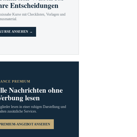
hre Entscheidungen
axisnahe Kurse mit Checklisten, Vorlagen und
nusmaterial.
KURSE ANSEHEN →
RANCE PREMIUM
lle Nachrichten ohne
erbung lesen
glieder lesen in einer ruhigen Darstellung und
alten zusätzliche Services.
PREMIUM-ANGEBOT ANSEHEN