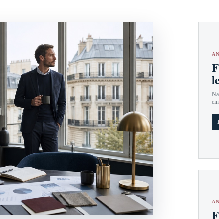
AN
F
l
Nac
ein
AN
F