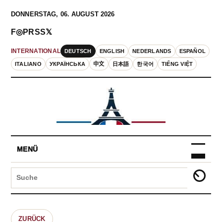
DONNERSTAG, 06. AUGUST 2026
F
◎
P
RSS
𝕏
DEUTSCH
ENGLISH
NEDERLANDS
ESPAÑOL
INTERNATIONAL
ITALIANO
УКРАЇНСЬКА
中文
日本語
한국어
TIẾNG VIỆT
MENÜ
ZURÜCK