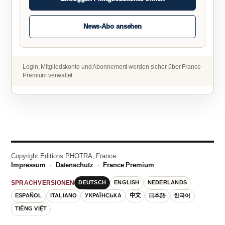
News-Abo ansehen
Login, Mitgliedskonto und Abonnement werden sicher über France
Premium verwaltet.
Copyright Editions PHOTRA, France
Impressum
·
Datenschutz
·
France Premium
DEUTSCH
ENGLISH
NEDERLANDS
SPRACHVERSIONEN
ESPAÑOL
ITALIANO
УКРАЇНСЬКА
中文
日本語
한국어
TIẾNG VIỆT