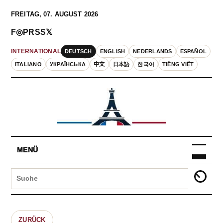
FREITAG, 07. AUGUST 2026
F
◎
P
RSS
𝕏
DEUTSCH
ENGLISH
NEDERLANDS
ESPAÑOL
INTERNATIONAL
ITALIANO
УКРАЇНСЬКА
中文
日本語
한국어
TIẾNG VIỆT
MENÜ
ZURÜCK