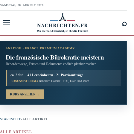
SAMSTAG, 08. AUGUST 2026
⌕
NACHRICHTEN.FR
Menü öffnen
Wo niemand hinsieht, stirbt die Freiheit
ANZEIGE · FRANCE PREMIUM ACADEMY
Die französische Bürokratie meistern
Behördenwege, Fristen und Dokumente endlich planbar machen.
ca. 3 Std. · 41 Lerneinheiten · 21 Praxisaufträge
BONUSMATERIAL:
Behörden-Dossier · PDF, Excel und Word
KURS ANSEHEN
→
STARTSEITE
›
ALLE ARTIKEL
ALLE ARTIKEL