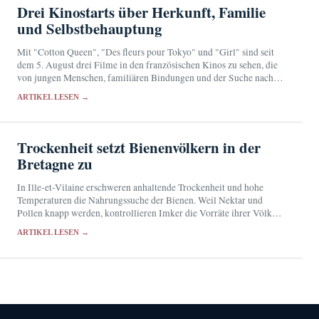
Drei Kinostarts über Herkunft, Familie
und Selbstbehauptung
Mit "Cotton Queen", "Des fleurs pour Tokyo" und "Girl" sind seit
dem 5. August drei Filme in den französischen Kinos zu sehen, die
von jungen Menschen, familiären Bindungen und der Suche nach
einem eigenen…
ARTIKEL LESEN →
Trockenheit setzt Bienenvölkern in der
Bretagne zu
In Ille-et-Vilaine erschweren anhaltende Trockenheit und hohe
Temperaturen die Nahrungssuche der Bienen. Weil Nektar und
Pollen knapp werden, kontrollieren Imker die Vorräte ihrer Völker
besonders sorgfältig.
ARTIKEL LESEN →