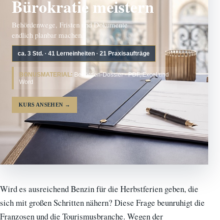
Bürokratie meistern
Behördenwege, Fristen und Dokumente
endlich planbar machen.
ca. 3 Std. · 41 Lerneinheiten · 21 Praxisaufträge
BONUSMATERIAL:
Behörden-Dossier · PDF, Excel und
Word
KURS ANSEHEN
→
Wird es ausreichend Benzin für die Herbstferien geben, die
sich mit großen Schritten nähern? Diese Frage beunruhigt die
Franzosen und die Tourismusbranche. Wegen der