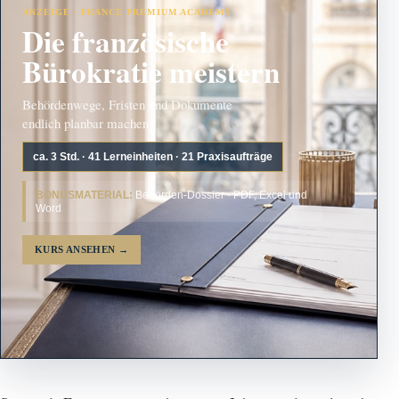
ANZEIGE · FRANCE PREMIUM ACADEMY
Die französische
Bürokratie meistern
Behördenwege, Fristen und Dokumente
endlich planbar machen.
ca. 3 Std. · 41 Lerneinheiten · 21 Praxisaufträge
BONUSMATERIAL:
Behörden-Dossier · PDF, Excel und
Word
KURS ANSEHEN
→