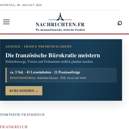
SONNTAG, 09. AUGUST 2026
⌕
NACHRICHTEN.FR
Menü öffnen
Wo niemand hinsieht, stirbt die Freiheit
ANZEIGE · FRANCE PREMIUM ACADEMY
Die französische Bürokratie meistern
Behördenwege, Fristen und Dokumente endlich planbar machen.
ca. 3 Std. · 41 Lerneinheiten · 21 Praxisaufträge
BONUSMATERIAL:
Behörden-Dossier · PDF, Excel und Word
KURS ANSEHEN
→
STARTSEITE
›
FRANKREICH
FRANKREICH