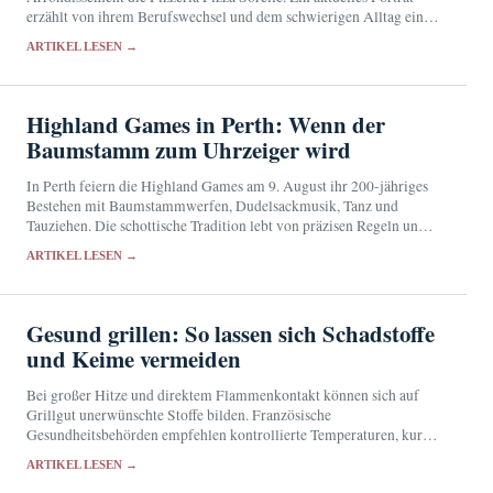
erzählt von ihrem Berufswechsel und dem schwierigen Alltag eines
kleinen Pariser Restaurants.
ARTIKEL LESEN →
Highland Games in Perth: Wenn der
Baumstamm zum Uhrzeiger wird
In Perth feiern die Highland Games am 9. August ihr 200-jähriges
Bestehen mit Baumstammwerfen, Dudelsackmusik, Tanz und
Tauziehen. Die schottische Tradition lebt von präzisen Regeln und
einer starken Gemeinschaft.
ARTIKEL LESEN →
Gesund grillen: So lassen sich Schadstoffe
und Keime vermeiden
Bei großer Hitze und direktem Flammenkontakt können sich auf
Grillgut unerwünschte Stoffe bilden. Französische
Gesundheitsbehörden empfehlen kontrollierte Temperaturen, kurze
Garzeiten und sorgfältige Küchenhygiene.
ARTIKEL LESEN →