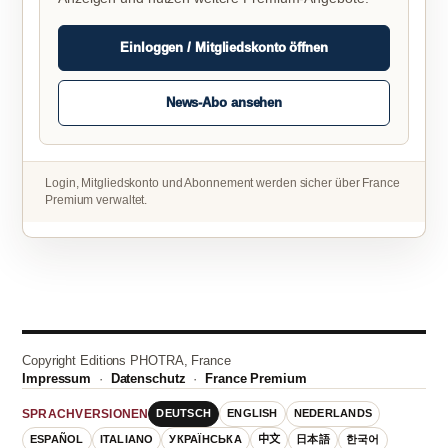
Einloggen / Mitgliedskonto öffnen
News-Abo ansehen
Login, Mitgliedskonto und Abonnement werden sicher über France
Premium verwaltet.
Copyright Editions PHOTRA, France
Impressum
·
Datenschutz
·
France Premium
DEUTSCH
ENGLISH
NEDERLANDS
SPRACHVERSIONEN
ESPAÑOL
ITALIANO
УКРАЇНСЬКА
中文
日本語
한국어