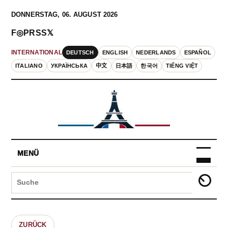
DONNERSTAG, 06. AUGUST 2026
F
◎
P
RSS
𝕏
DEUTSCH
ENGLISH
NEDERLANDS
ESPAÑOL
INTERNATIONAL
ITALIANO
УКРАЇНСЬКА
中文
日本語
한국어
TIẾNG VIỆT
MENÜ
ZURÜCK