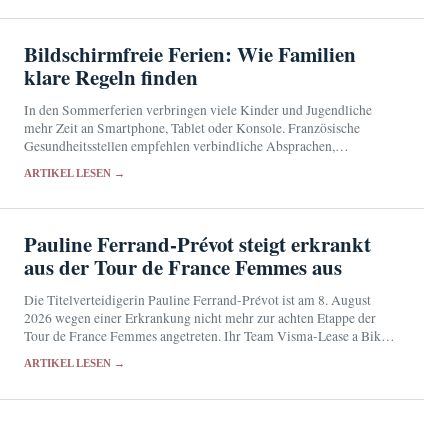
Bildschirmfreie Ferien: Wie Familien
klare Regeln finden
In den Sommerferien verbringen viele Kinder und Jugendliche
mehr Zeit an Smartphone, Tablet oder Konsole. Französische
Gesundheitsstellen empfehlen verbindliche Absprachen,
gemeinsame Alternativen und eine gerätefreie Stunde vor dem
ARTIKEL LESEN →
Schlafengehen.
Pauline Ferrand-Prévot steigt erkrankt
aus der Tour de France Femmes aus
Die Titelverteidigerin Pauline Ferrand-Prévot ist am 8. August
2026 wegen einer Erkrankung nicht mehr zur achten Etappe der
Tour de France Femmes angetreten. Ihr Team Visma-Lease a Bike
entschied nach Rücksprache mit dem medizinischen…
ARTIKEL LESEN →