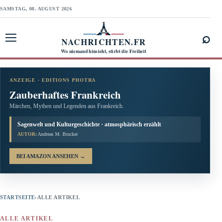
SAMSTAG, 08. AUGUST 2026
⌕
NACHRICHTEN.FR
Menü öffnen
Wo niemand hinsieht, stirbt die Freiheit
ANZEIGE · EDITIONS PHOTRA
Zauberhaftes Frankreich
Märchen, Mythen und Legenden aus Frankreich.
Sagenwelt und Kulturgeschichte · atmosphärisch erzählt
AUTOR:
Andreas M. Brucker
BEI AMAZON ANSEHEN
→
STARTSEITE
›
ALLE ARTIKEL
ALLE ARTIKEL