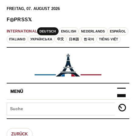
FREITAG, 07. AUGUST 2026
F
◎
P
RSS
𝕏
DEUTSCH
ENGLISH
NEDERLANDS
ESPAÑOL
INTERNATIONAL
ITALIANO
УКРАЇНСЬКА
中文
日本語
한국어
TIẾNG VIỆT
MENÜ
ZURÜCK