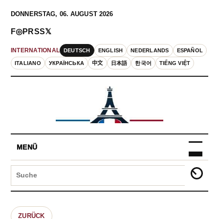
DONNERSTAG, 06. AUGUST 2026
F
◎
P
RSS
𝕏
DEUTSCH
ENGLISH
NEDERLANDS
ESPAÑOL
INTERNATIONAL
ITALIANO
УКРАЇНСЬКА
中文
日本語
한국어
TIẾNG VIỆT
MENÜ
ZURÜCK