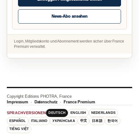
News-Abo ansehen
Login, Mitgliedskonto und Abonnement werden sicher über France
Premium verwaltet.
Copyright Editions PHOTRA, France
Impressum
·
Datenschutz
·
France Premium
DEUTSCH
ENGLISH
NEDERLANDS
SPRACHVERSIONEN
ESPAÑOL
ITALIANO
УКРАЇНСЬКА
中文
日本語
한국어
TIẾNG VIỆT