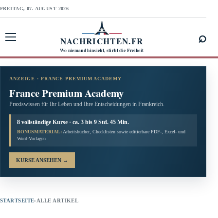
FREITAG, 07. AUGUST 2026
⌕
NACHRICHTEN.FR
Menü öffnen
Wo niemand hinsieht, stirbt die Freiheit
ANZEIGE · FRANCE PREMIUM ACADEMY
France Premium Academy
Praxiswissen für Ihr Leben und Ihre Entscheidungen in Frankreich.
8 vollständige Kurse · ca. 3 bis 9 Std. 45 Min.
BONUSMATERIAL:
Arbeitsbücher, Checklisten sowie editierbare PDF-, Excel- und
Word-Vorlagen
KURSE ANSEHEN
→
STARTSEITE
›
ALLE ARTIKEL