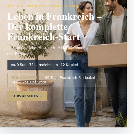
ANZEIGE · FRANCE PREMIUM ACADEMY
Leben in Frankreich –
Der komplette
Frankreich-Start
Der verlässliche Einstieg in Alltag, Wohnen
und Behörden.
ca. 9 Std. · 72 Lerneinheiten · 12 Kapitel
BONUSMATERIAL:
90-Tage-Frankreich-Startpaket ·
PDF, Excel und Word
KURS ANSEHEN
→