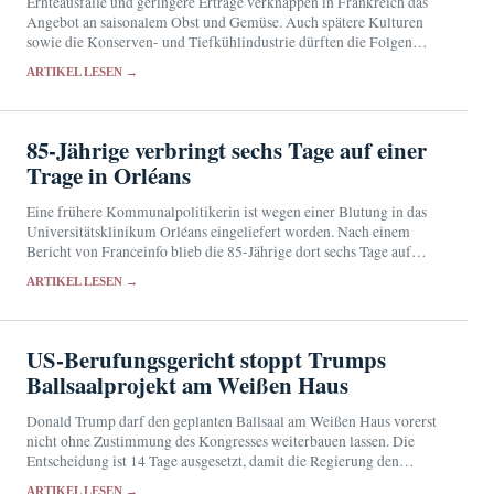
Ernteausfälle und geringere Erträge verknappen in Frankreich das
Angebot an saisonalem Obst und Gemüse. Auch spätere Kulturen
sowie die Konserven- und Tiefkühlindustrie dürften die Folgen
spüren.
ARTIKEL LESEN →
85-Jährige verbringt sechs Tage auf einer
Trage in Orléans
Eine frühere Kommunalpolitikerin ist wegen einer Blutung in das
Universitätsklinikum Orléans eingeliefert worden. Nach einem
Bericht von Franceinfo blieb die 85-Jährige dort sechs Tage auf
einer Trage in der Notaufnahme.
ARTIKEL LESEN →
US-Berufungsgericht stoppt Trumps
Ballsaalprojekt am Weißen Haus
Donald Trump darf den geplanten Ballsaal am Weißen Haus vorerst
nicht ohne Zustimmung des Kongresses weiterbauen lassen. Die
Entscheidung ist 14 Tage ausgesetzt, damit die Regierung den
Supreme Court anrufen kann.
ARTIKEL LESEN →