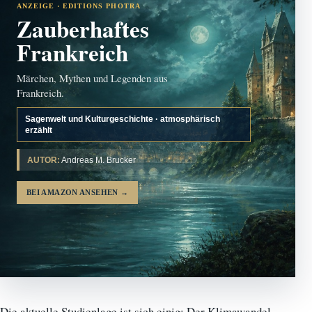
ANZEIGE · EDITIONS PHOTRA
Zauberhaftes
Frankreich
Märchen, Mythen und Legenden aus
Frankreich.
Sagenwelt und Kulturgeschichte · atmosphärisch
erzählt
AUTOR:
Andreas M. Brucker
BEI AMAZON ANSEHEN
→
Die aktuelle Studienlage ist sich einig: Der Klimawandel