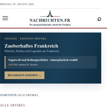
FREITAG, 07. AUGUST 2026
⌕
NACHRICHTEN.FR
Menü öffnen
Wo niemand hinsieht, stirbt die Freiheit
ANZEIGE · EDITIONS PHOTRA
Zauberhaftes Frankreich
Märchen, Mythen und Legenden aus Frankreich.
Sagenwelt und Kulturgeschichte · atmosphärisch erzählt
AUTOR:
Andreas M. Brucker
BEI AMAZON ANSEHEN
→
STARTSEITE
›
ALLE ARTIKEL
ALLE ARTIKEL