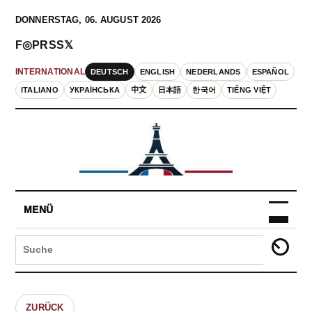
DONNERSTAG, 06. AUGUST 2026
F
◎
P
RSS
𝕏
DEUTSCH
ENGLISH
NEDERLANDS
ESPAÑOL
INTERNATIONAL
ITALIANO
УКРАЇНСЬКА
中文
日本語
한국어
TIẾNG VIỆT
MENÜ
ZURÜCK