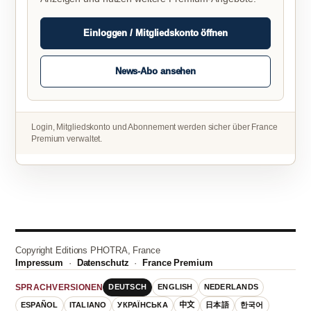
Einloggen / Mitgliedskonto öffnen
News-Abo ansehen
Login, Mitgliedskonto und Abonnement werden sicher über France
Premium verwaltet.
Copyright Editions PHOTRA, France
Impressum
·
Datenschutz
·
France Premium
DEUTSCH
ENGLISH
NEDERLANDS
SPRACHVERSIONEN
ESPAÑOL
ITALIANO
УКРАЇНСЬКА
中文
日本語
한국어