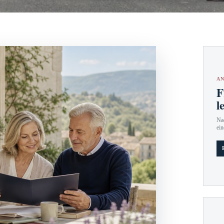
AN
F
l
Nac
ein