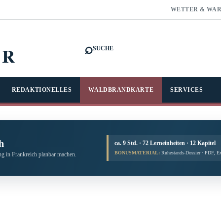
WETTER & WA
⌕
FR
SUCHE
REDAKTIONELLES
WALDBRANDKARTE
SERVICES
h
ca. 9 Std. · 72 Lerneinheiten · 12 Kapitel
BONUSMATERIAL:
Ruhestands-Dossier · PDF, E
g in Frankreich planbar machen.