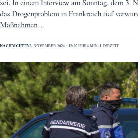
sei. In einem Interview am Sonntag, dem 3. No
das Drogenproblem in Frankreich tief verwurze
Maßnahmen…
NACHRICHTEN
3. NOVEMBER 2024 · 12:00 UHR
4 MIN. LESEZEIT