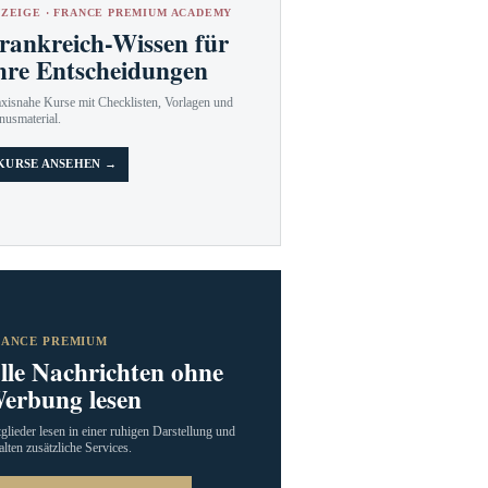
ZEIGE · FRANCE PREMIUM ACADEMY
rankreich-Wissen für
hre Entscheidungen
axisnahe Kurse mit Checklisten, Vorlagen und
nusmaterial.
KURSE ANSEHEN →
RANCE PREMIUM
lle Nachrichten ohne
erbung lesen
glieder lesen in einer ruhigen Darstellung und
alten zusätzliche Services.