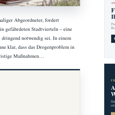
AN
F
I
liger Abgeordneter, fordert
Pr
in gefährdeten Stadtvierteln – eine
Bo
ringend notwendig sei. In einem
nne klar, dass das Drogenproblem in
rzfristige Maßnahmen…
F
A
W
Mit
erh