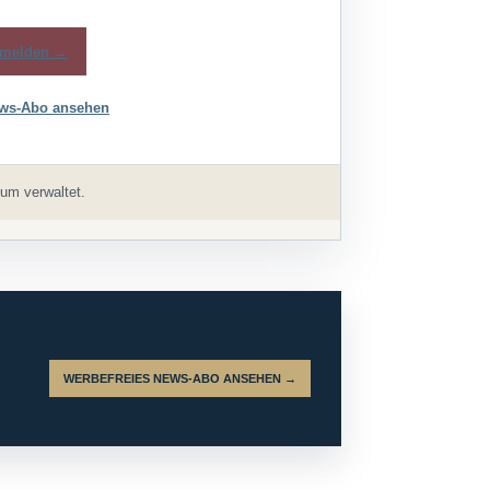
melden →
ws-Abo ansehen
um verwaltet.
WERBEFREIES NEWS-ABO ANSEHEN →