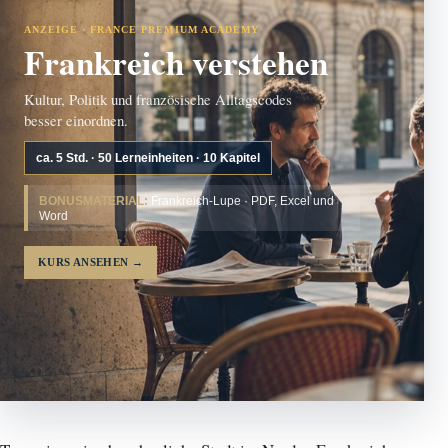
ANZEIGE · FRANCE PREMIUM ACADEMY
Frankreich verstehen
Kultur, Politik und französische Alltagscodes
besser einordnen.
ca. 5 Std. · 50 Lerneinheiten · 10 Kapitel
BONUSMATERIAL:
Frankreich-Lupe · PDF, Excel und
Word
KURS ANSEHEN
→