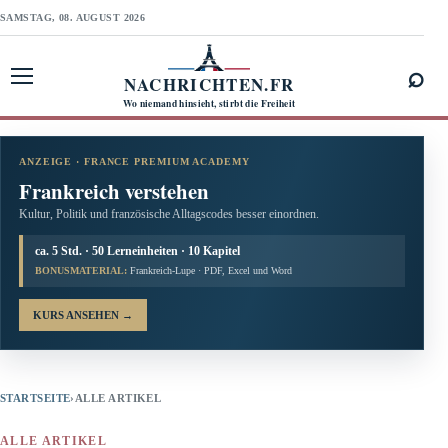
SAMSTAG, 08. AUGUST 2026
⌕
NACHRICHTEN.FR
Menü öffnen
Wo niemand hinsieht, stirbt die Freiheit
ANZEIGE · FRANCE PREMIUM ACADEMY
Frankreich verstehen
Kultur, Politik und französische Alltagscodes besser einordnen.
ca. 5 Std. · 50 Lerneinheiten · 10 Kapitel
BONUSMATERIAL:
Frankreich-Lupe · PDF, Excel und Word
KURS ANSEHEN
→
STARTSEITE
›
ALLE ARTIKEL
ALLE ARTIKEL