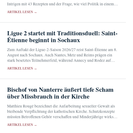
Intrigen mit 43 Rezepten und der Frage, wie viel Politik in einem
Menü stecken kann.
ARTIKEL LESEN →
Ligue 2 startet mit Traditionsduell: Saint-
Étienne beginnt in Sochaux
Zum Auftakt der Ligue-2-Saison 2026/27 reist Saint-Étienne am 8.
August nach Sochaux. Auch Nantes, Metz und Reims prägen ein
stark besetztes Teilnehmerfeld, während Annecy und Rodez auf
frühe Überraschungen hoffen.
ARTIKEL LESEN →
Bischof von Nanterre äußert tiefe Scham
über Missbrauch in der Kirche
Matthieu Rougé bezeichnet die Aufarbeitung sexueller Gewalt als
bleibende Verpflichtung der katholischen Kirche. Schutzkonzepte
müssten Betroffenen Gehör verschaffen und Minderjährige wirksam
schützen.
ARTIKEL LESEN →