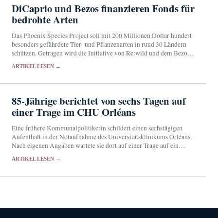
DiCaprio und Bezos finanzieren Fonds für
bedrohte Arten
Das Phoenix Species Project soll mit 200 Millionen Dollar hundert
besonders gefährdete Tier- und Pflanzenarten in rund 30 Ländern
schützen. Getragen wird die Initiative von Re:wild und dem Bezos
Earth Fund.
ARTIKEL LESEN →
85-Jährige berichtet von sechs Tagen auf
einer Trage im CHU Orléans
Eine frühere Kommunalpolitikerin schildert einen sechstägigen
Aufenthalt in der Notaufnahme des Universitätsklinikums Orléans.
Nach eigenen Angaben wartete sie dort auf einer Trage auf ein
Stationsbett und verließ die Klinik schließlich gegen ärztlichen Rat.
ARTIKEL LESEN →