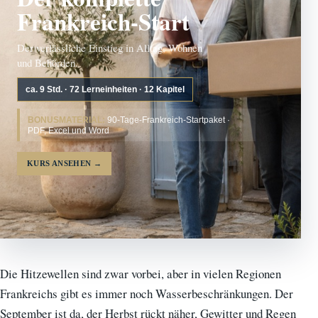
Frankreich-Start
Der verlässliche Einstieg in Alltag, Wohnen
und Behörden.
ca. 9 Std. · 72 Lerneinheiten · 12 Kapitel
BONUSMATERIAL:
90-Tage-Frankreich-Startpaket ·
PDF, Excel und Word
KURS ANSEHEN
→
Die Hitzewellen sind zwar vorbei, aber in vielen Regionen
Frankreichs gibt es immer noch Wasserbeschränkungen. Der
September ist da, der Herbst rückt näher, Gewitter und Regen