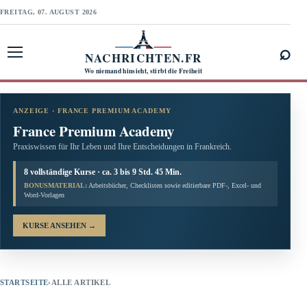
FREITAG, 07. AUGUST 2026
⌕
NACHRICHTEN.FR
Menü öffnen
Wo niemand hinsieht, stirbt die Freiheit
ANZEIGE · FRANCE PREMIUM ACADEMY
France Premium Academy
Praxiswissen für Ihr Leben und Ihre Entscheidungen in Frankreich.
8 vollständige Kurse · ca. 3 bis 9 Std. 45 Min.
BONUSMATERIAL:
Arbeitsbücher, Checklisten sowie editierbare PDF-, Excel- und
Word-Vorlagen
KURSE ANSEHEN
→
STARTSEITE
›
ALLE ARTIKEL