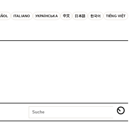
AÑOL
ITALIANO
УКРАЇНСЬКА
中文
日本語
한국어
TIẾNG VIỆT