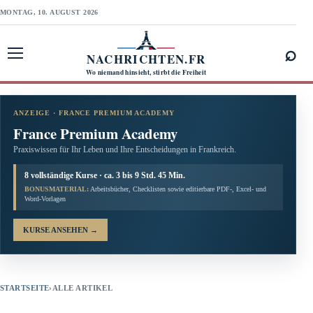
MONTAG, 10. AUGUST 2026
⌕
NACHRICHTEN.FR
Menü öffnen
Wo niemand hinsieht, stirbt die Freiheit
ANZEIGE · FRANCE PREMIUM ACADEMY
France Premium Academy
Praxiswissen für Ihr Leben und Ihre Entscheidungen in Frankreich.
8 vollständige Kurse · ca. 3 bis 9 Std. 45 Min.
BONUSMATERIAL:
Arbeitsbücher, Checklisten sowie editierbare PDF-, Excel- und
Word-Vorlagen
KURSE ANSEHEN
→
STARTSEITE
›
ALLE ARTIKEL