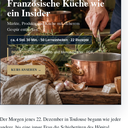
Französische Küche wie
ein Insider
Märkte, Produkte und Küche mit sicherem
Gespür entdecken.
ca. 4 Std. 30 Min. · 50 Lerneinheiten · 22 Rezepte
BONUSMATERIAL:
Markt- und Menübegleiter · PDF,
Excel und Word
KURS ANSEHEN
→
Der Morgen jenes 22. Dezember in Toulouse begann wie jeder
andere, bis eine junge Frau die Schiebetüren des Hôpital