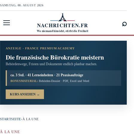
SAMSTAG, 08. AUGUST 2026
⌕
NACHRICHTEN.FR
Menü öffnen
Wo niemand hinsieht, stirbt die Freiheit
ANZEIGE · FRANCE PREMIUM ACADEMY
Die französische Bürokratie meistern
Behördenwege, Fristen und Dokumente endlich planbar machen.
ca. 3 Std. · 41 Lerneinheiten · 21 Praxisaufträge
BONUSMATERIAL:
Behörden-Dossier · PDF, Excel und Word
KURS ANSEHEN
→
STARTSEITE
›
À LA UNE
À LA UNE