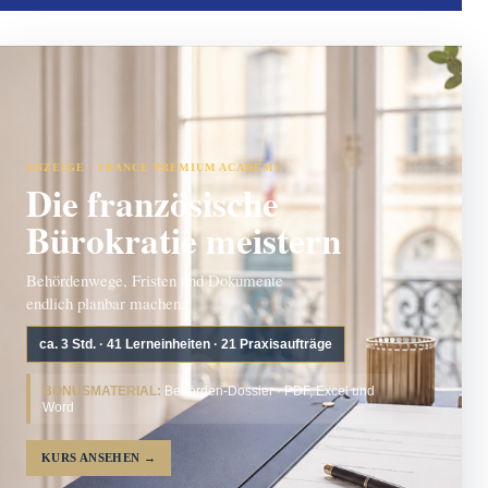
ANZEIGE · FRANCE PREMIUM ACADEMY
Die französische
Bürokratie meistern
Behördenwege, Fristen und Dokumente
endlich planbar machen.
ca. 3 Std. · 41 Lerneinheiten · 21 Praxisaufträge
BONUSMATERIAL:
Behörden-Dossier · PDF, Excel und
Word
KURS ANSEHEN
→