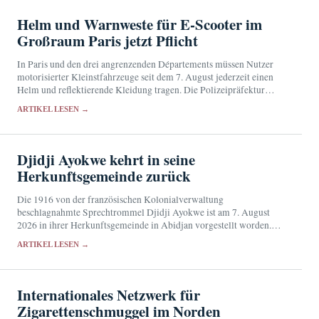
Helm und Warnweste für E-Scooter im
Großraum Paris jetzt Pflicht
In Paris und den drei angrenzenden Départements müssen Nutzer
motorisierter Kleinstfahrzeuge seit dem 7. August jederzeit einen
Helm und reflektierende Kleidung tragen. Die Polizeipräfektur
verschärft damit die landesweiten Schutzregeln.
ARTIKEL LESEN →
Djidji Ayokwe kehrt in seine
Herkunftsgemeinde zurück
Die 1916 von der französischen Kolonialverwaltung
beschlagnahmte Sprechtrommel Djidji Ayokwe ist am 7. August
2026 in ihrer Herkunftsgemeinde in Abidjan vorgestellt worden.
Künftig soll das sakrale Objekt im Musée des Civilisations de Côte
ARTIKEL LESEN →
d'Ivoire…
Internationales Netzwerk für
Zigarettenschmuggel im Norden