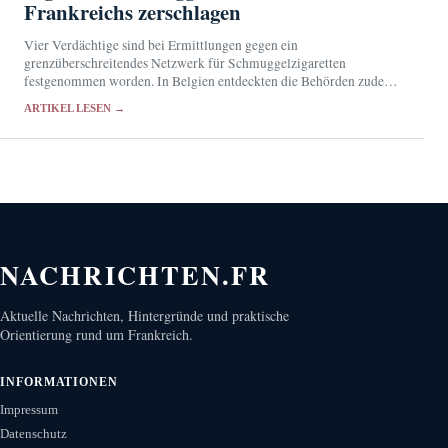
Frankreichs zerschlagen
Vier Verdächtige sind bei Ermittlungen gegen ein
grenzüberschreitendes Netzwerk für Schmuggelzigaretten
festgenommen worden. In Belgien entdeckten die Behörden zudem
eine illegale Produktionsstätte.
ARTIKEL LESEN →
NACHRICHTEN.FR
Aktuelle Nachrichten, Hintergründe und praktische
Orientierung rund um Frankreich.
INFORMATIONEN
Impressum
Datenschutz