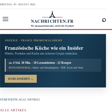
FREITAG, 07. AUGUST 2026
⌕
NACHRICHTEN.FR
Menü öffnen
Wo niemand hinsieht, stirbt die Freiheit
ANZEIGE · FRANCE PREMIUM ACADEMY
Französische Küche wie ein Insider
Märkte, Produkte und Küche mit sicherem Gespür entdecken.
ca. 4 Std. 30 Min. · 50 Lerneinheiten · 22 Rezepte
BONUSMATERIAL:
Markt- und Menübegleiter · PDF, Excel und Word
KURS ANSEHEN
→
STARTSEITE
›
ALLE ARTIKEL
ALLE ARTIKEL