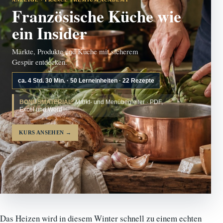
Französische Küche wie
ein Insider
Märkte, Produkte und Küche mit sicherem
Gespür entdecken.
ca. 4 Std. 30 Min. · 50 Lerneinheiten · 22 Rezepte
BONUSMATERIAL:
Markt- und Menübegleiter · PDF,
Excel und Word
KURS ANSEHEN
→
Das Heizen wird in diesem Winter schnell zu einem echten