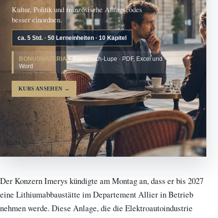
Kultur, Politik und französische Alltagscodes
besser einordnen.
ca. 5 Std. · 50 Lerneinheiten · 10 Kapitel
BONUSMATERIAL:
Frankreich-Lupe · PDF, Excel und
Word
KURS ANSEHEN
→
Der Konzern Imerys kündigte am Montag an, dass er bis 2027
eine Lithiumabbaustätte im Departement Allier in Betrieb
nehmen werde. Diese Anlage, die die Elektroautoindustrie