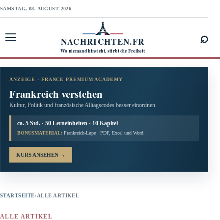
SAMSTAG, 08. AUGUST 2026
⌕
NACHRICHTEN.FR
Menü öffnen
Wo niemand hinsieht, stirbt die Freiheit
ANZEIGE · FRANCE PREMIUM ACADEMY
Frankreich verstehen
Kultur, Politik und französische Alltagscodes besser einordnen.
ca. 5 Std. · 50 Lerneinheiten · 10 Kapitel
BONUSMATERIAL:
Frankreich-Lupe · PDF, Excel und Word
KURS ANSEHEN
→
STARTSEITE
›
ALLE ARTIKEL
ALLE ARTIKEL