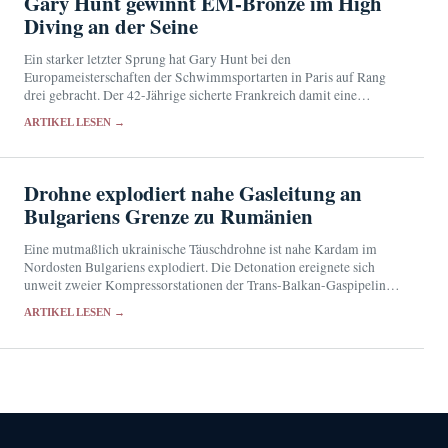
Gary Hunt gewinnt EM-Bronze im High
Diving an der Seine
Ein starker letzter Sprung hat Gary Hunt bei den
Europameisterschaften der Schwimmsportarten in Paris auf Rang
drei gebracht. Der 42-Jährige sicherte Frankreich damit eine
Medaille vor heimischem Publikum.
ARTIKEL LESEN →
Drohne explodiert nahe Gasleitung an
Bulgariens Grenze zu Rumänien
Eine mutmaßlich ukrainische Täuschdrohne ist nahe Kardam im
Nordosten Bulgariens explodiert. Die Detonation ereignete sich
unweit zweier Kompressorstationen der Trans-Balkan-Gaspipeline;
Verletzte oder Schäden wurden nicht gemeldet.
ARTIKEL LESEN →