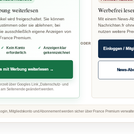
bung weiterlesen
Werbefrei lese
ikel wird freigeschaltet. Sie können
Mit einem News-Ab
stimmen oder sie ablehnen; bei
Nachrichten.fr ohn
e ausschließlich eigene Anzeigen von
nutzen weitere Pr
 France Premium.
ODER
Kein Konto
Anzeigen klar
Einloggen / Mitg
erforderlich
gekennzeichnet
s mit Werbung weiterlesen →
News-Ab
erzeit über Googles Link „Datenschutz- und
“ am Seitenende geändert werden.
ogin, Mitgliedskonto und Abonnement werden sicher über France Premium verwalte