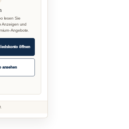
n
o lesen Sie
e Anzeigen und
emium-Angebote.
liedskonto öffnen
o ansehen
t.