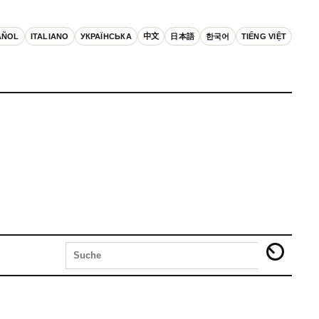
AÑOL
ITALIANO
УКРАЇНСЬКА
中文
日本語
한국어
TIẾNG VIỆT