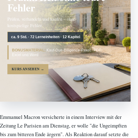
Fehler
Prüfen, verhandeln und kaufen – ohne
kostspielige Fehler.
ca. 9 Std. · 72 Lerneinheiten · 12 Kapitel
BONUSMATERIAL:
Kauf-Due-Diligence-Paket · PDF,
Excel und Word
KURS ANSEHEN
→
Emmanuel Macron versicherte in einem Interview mit der
Zeitung Le Parisien am Dienstag, er wolle "die Ungeimpften
bis zum bitteren Ende ärgern". Als Reaktion darauf setzte die