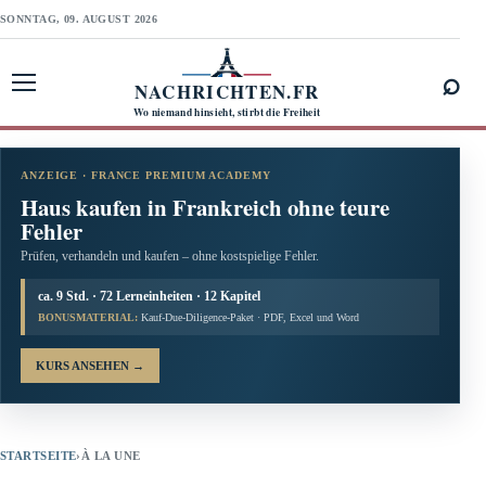
SONNTAG, 09. AUGUST 2026
⌕
NACHRICHTEN.FR
Menü öffnen
Wo niemand hinsieht, stirbt die Freiheit
ANZEIGE · FRANCE PREMIUM ACADEMY
Haus kaufen in Frankreich ohne teure
Fehler
Prüfen, verhandeln und kaufen – ohne kostspielige Fehler.
ca. 9 Std. · 72 Lerneinheiten · 12 Kapitel
BONUSMATERIAL:
Kauf-Due-Diligence-Paket · PDF, Excel und Word
KURS ANSEHEN
→
STARTSEITE
›
À LA UNE