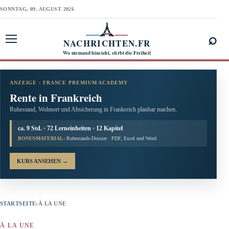
SONNTAG, 09. AUGUST 2026
⌕
NACHRICHTEN.FR
Menü öffnen
Wo niemand hinsieht, stirbt die Freiheit
ANZEIGE · FRANCE PREMIUM ACADEMY
Rente in Frankreich
Ruhestand, Wohnort und Absicherung in Frankreich planbar machen.
ca. 9 Std. · 72 Lerneinheiten · 12 Kapitel
BONUSMATERIAL:
Ruhestands-Dossier · PDF, Excel und Word
KURS ANSEHEN
→
STARTSEITE
›
À LA UNE
À LA UNE