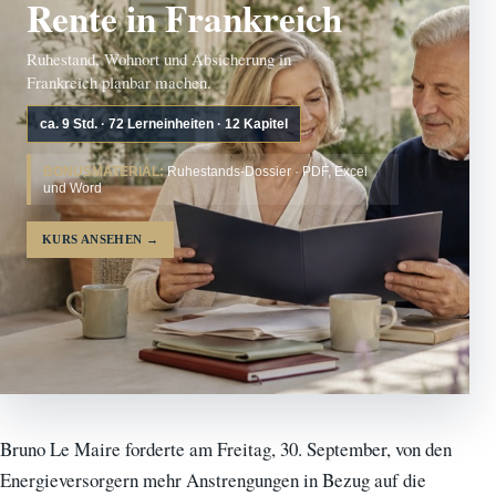
Rente in Frankreich
Ruhestand, Wohnort und Absicherung in
Frankreich planbar machen.
ca. 9 Std. · 72 Lerneinheiten · 12 Kapitel
BONUSMATERIAL:
Ruhestands-Dossier · PDF, Excel
und Word
KURS ANSEHEN
→
Bruno Le Maire forderte am Freitag, 30. September, von den
Energieversorgern mehr Anstrengungen in Bezug auf die