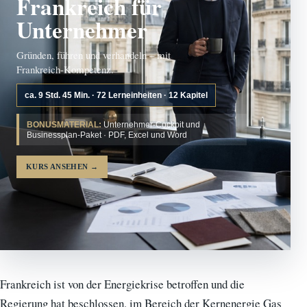
Frankreich für
Unternehmer
Gründen, führen und verhandeln – mit
Frankreich-Kompetenz.
ca. 9 Std. 45 Min. · 72 Lerneinheiten · 12 Kapitel
BONUSMATERIAL:
Unternehmer-Cockpit und
Businessplan-Paket · PDF, Excel und Word
KURS ANSEHEN
→
Frankreich ist von der Energiekrise betroffen und die
Regierung hat beschlossen, im Bereich der Kernenergie Gas