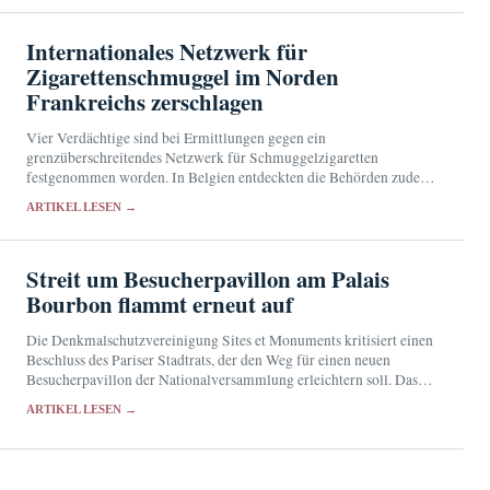
Internationales Netzwerk für
Zigarettenschmuggel im Norden
Frankreichs zerschlagen
Vier Verdächtige sind bei Ermittlungen gegen ein
grenzüberschreitendes Netzwerk für Schmuggelzigaretten
festgenommen worden. In Belgien entdeckten die Behörden zudem
eine illegale Produktionsstätte.
ARTIKEL LESEN →
Streit um Besucherpavillon am Palais
Bourbon flammt erneut auf
Die Denkmalschutzvereinigung Sites et Monuments kritisiert einen
Beschluss des Pariser Stadtrats, der den Weg für einen neuen
Besucherpavillon der Nationalversammlung erleichtern soll. Das
52,8 Millionen Euro teure Projekt war nach dem Rückzug des
ARTIKEL LESEN →
Bauantrags…