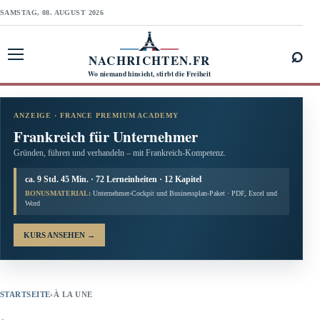
SAMSTAG, 08. AUGUST 2026
⌕
NACHRICHTEN.FR
Menü öffnen
Wo niemand hinsieht, stirbt die Freiheit
ANZEIGE · FRANCE PREMIUM ACADEMY
Frankreich für Unternehmer
Gründen, führen und verhandeln – mit Frankreich-Kompetenz.
ca. 9 Std. 45 Min. · 72 Lerneinheiten · 12 Kapitel
BONUSMATERIAL:
Unternehmer-Cockpit und Businessplan-Paket · PDF, Excel und
Word
KURS ANSEHEN
→
STARTSEITE
›
À LA UNE