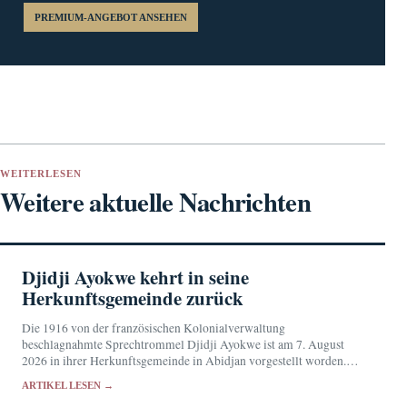
PREMIUM-ANGEBOT ANSEHEN
WEITERLESEN
Weitere aktuelle Nachrichten
Djidji Ayokwe kehrt in seine
Herkunftsgemeinde zurück
Die 1916 von der französischen Kolonialverwaltung
beschlagnahmte Sprechtrommel Djidji Ayokwe ist am 7. August
2026 in ihrer Herkunftsgemeinde in Abidjan vorgestellt worden.
Künftig soll das sakrale Objekt im Musée des Civilisations de Côte
ARTIKEL LESEN →
d'Ivoire…