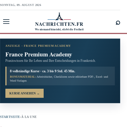
SONNTAG, 09. AUGUST 2026
⌕
NACHRICHTEN.FR
Menü öffnen
Wo niemand hinsieht, stirbt die Freiheit
ANZEIGE · FRANCE PREMIUM ACADEMY
France Premium Academy
Praxiswissen für Ihr Leben und Ihre Entscheidungen in Frankreich.
8 vollständige Kurse · ca. 3 bis 9 Std. 45 Min.
BONUSMATERIAL:
Arbeitsbücher, Checklisten sowie editierbare PDF-, Excel- und
Word-Vorlagen
KURSE ANSEHEN
→
STARTSEITE
›
À LA UNE