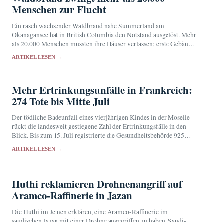
Menschen zur Flucht
Ein rasch wachsender Waldbrand nahe Summerland am
Okanagansee hat in British Columbia den Notstand ausgelöst. Mehr
als 20.000 Menschen mussten ihre Häuser verlassen; erste Gebäude
wurden beschädigt.
ARTIKEL LESEN →
Mehr Ertrinkungsunfälle in Frankreich:
274 Tote bis Mitte Juli
Der tödliche Badeunfall eines vierjährigen Kindes in der Moselle
rückt die landesweit gestiegene Zahl der Ertrinkungsfälle in den
Blick. Bis zum 15. Juli registrierte die Gesundheitsbehörde 925
Unfälle im Wasser; 274 Menschen starben noch…
ARTIKEL LESEN →
Huthi reklamieren Drohnenangriff auf
Aramco-Raffinerie in Jazan
Die Huthi im Jemen erklären, eine Aramco-Raffinerie im
saudischen Jazan mit einer Drohne angegriffen zu haben. Saudi-