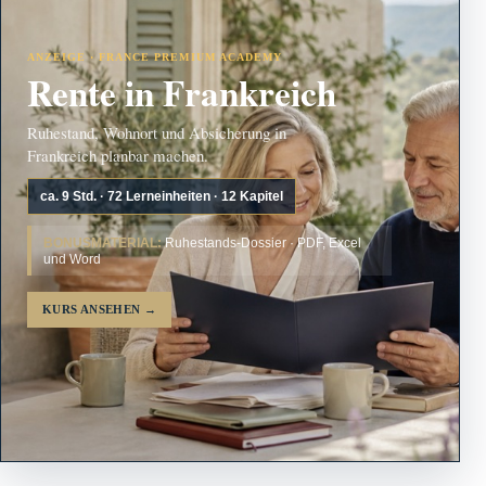
ANZEIGE · FRANCE PREMIUM ACADEMY
Rente in Frankreich
Ruhestand, Wohnort und Absicherung in
Frankreich planbar machen.
ca. 9 Std. · 72 Lerneinheiten · 12 Kapitel
BONUSMATERIAL:
Ruhestands-Dossier · PDF, Excel
und Word
KURS ANSEHEN
→