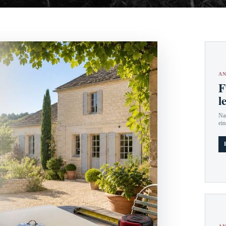
AN
F
l
Nac
ein