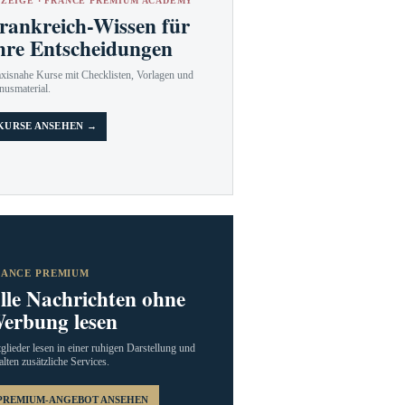
ZEIGE · FRANCE PREMIUM ACADEMY
rankreich-Wissen für
hre Entscheidungen
axisnahe Kurse mit Checklisten, Vorlagen und
nusmaterial.
KURSE ANSEHEN →
RANCE PREMIUM
lle Nachrichten ohne
erbung lesen
glieder lesen in einer ruhigen Darstellung und
alten zusätzliche Services.
PREMIUM-ANGEBOT ANSEHEN