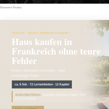
Illustration Pixabay
ANZEIGE · FRANCE PREMIUM ACADEMY
Haus kaufen in
Frankreich ohne teure
Fehler
Prüfen, verhandeln und kaufen – ohne
kostspielige Fehler.
ca. 9 Std. · 72 Lerneinheiten · 12 Kapitel
BONUSMATERIAL:
Kauf-Due-Diligence-Paket · PDF,
Excel und Word