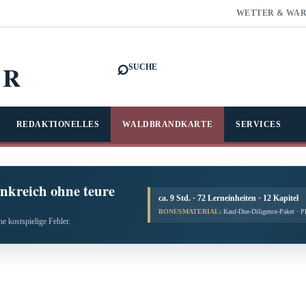
WETTER & WA
⌕
FR
SUCHE
REDAKTIONELLES
WALDBRANDKARTE
SERVICES
nkreich ohne teure
ca. 9 Std. · 72 Lerneinheiten · 12 Kapitel
BONUSMATERIAL:
Kauf-Due-Diligence-Paket · 
e kostspielige Fehler.