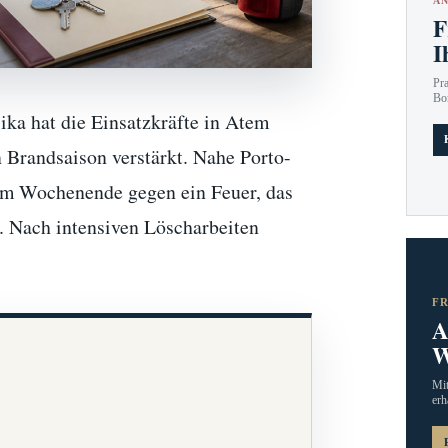
AN
F
I
Pr
Bo
ika hat die Einsatzkräfte in Atem
n Brandsaison verstärkt. Nahe Porto-
am Wochenende gegen ein Feuer, das
. Nach intensiven Löscharbeiten
F
A
W
Mit
erh