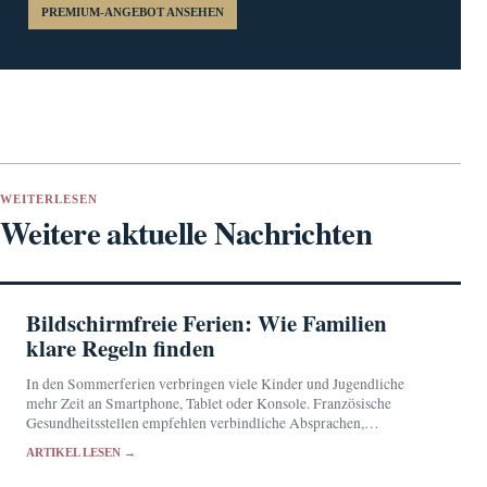
PREMIUM-ANGEBOT ANSEHEN
WEITERLESEN
Weitere aktuelle Nachrichten
Bildschirmfreie Ferien: Wie Familien
klare Regeln finden
In den Sommerferien verbringen viele Kinder und Jugendliche
mehr Zeit an Smartphone, Tablet oder Konsole. Französische
Gesundheitsstellen empfehlen verbindliche Absprachen,
gemeinsame Alternativen und eine gerätefreie Stunde vor dem
ARTIKEL LESEN →
Schlafengehen.