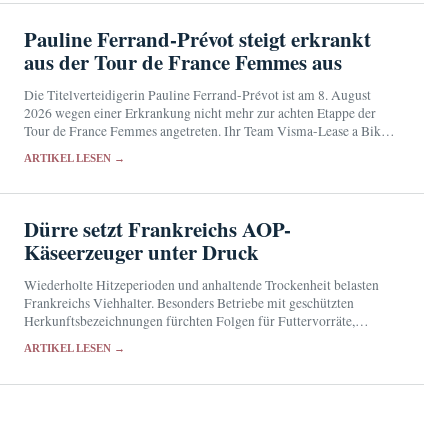
Pauline Ferrand-Prévot steigt erkrankt
aus der Tour de France Femmes aus
Die Titelverteidigerin Pauline Ferrand-Prévot ist am 8. August
2026 wegen einer Erkrankung nicht mehr zur achten Etappe der
Tour de France Femmes angetreten. Ihr Team Visma-Lease a Bike
entschied nach Rücksprache mit dem medizinischen…
ARTIKEL LESEN →
Dürre setzt Frankreichs AOP-
Käseerzeuger unter Druck
Wiederholte Hitzeperioden und anhaltende Trockenheit belasten
Frankreichs Viehhalter. Besonders Betriebe mit geschützten
Herkunftsbezeichnungen fürchten Folgen für Futtervorräte,
Milchmenge und Käseproduktion.
ARTIKEL LESEN →