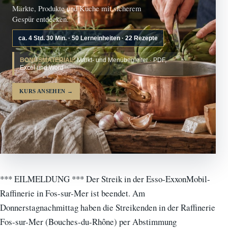
Märkte, Produkte und Küche mit sicherem
Gespür entdecken.
ca. 4 Std. 30 Min. · 50 Lerneinheiten · 22 Rezepte
BONUSMATERIAL:
Markt- und Menübegleiter · PDF,
Excel und Word
KURS ANSEHEN
→
*** EILMELDUNG *** Der Streik in der Esso-ExxonMobil-
Raffinerie in Fos-sur-Mer ist beendet. Am
Donnerstagnachmittag haben die Streikenden in der Raffinerie
Fos-sur-Mer (Bouches-du-Rhône) per Abstimmung