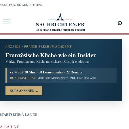
SAMSTAG, 08. AUGUST 2026
⌕
NACHRICHTEN.FR
Menü öffnen
Wo niemand hinsieht, stirbt die Freiheit
ANZEIGE · FRANCE PREMIUM ACADEMY
Französische Küche wie ein Insider
Märkte, Produkte und Küche mit sicherem Gespür entdecken.
ca. 4 Std. 30 Min. · 50 Lerneinheiten · 22 Rezepte
BONUSMATERIAL:
Markt- und Menübegleiter · PDF, Excel und Word
KURS ANSEHEN
→
STARTSEITE
›
À LA UNE
À LA UNE