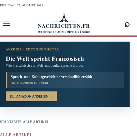
FREITAG, 07. AUGUST 2026
⌕
NACHRICHTEN.FR
Menü öffnen
Wo niemand hinsieht, stirbt die Freiheit
ANZEIGE · EDITIONS PHOTRA
Die Welt spricht Französisch
Wie Französisch zur Welt- und Kultursprache wurde.
Sprach- und Kulturgeschichte · verständlich erzählt
AUTOR:
Andreas M. Brucker
BEI AMAZON ANSEHEN
→
STARTSEITE
›
ALLE ARTIKEL
ALLE ARTIKEL