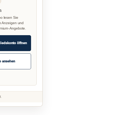
n
o lesen Sie
e Anzeigen und
emium-Angebote.
liedskonto öffnen
o ansehen
t.