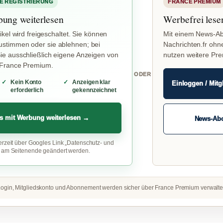
E REGISTRIERUNG
FRANCE PREMIUM
bung weiterlesen
Werbefrei lese
ikel wird freigeschaltet. Sie können
Mit einem News-Ab
stimmen oder sie ablehnen; bei
Nachrichten.fr ohn
e ausschließlich eigene Anzeigen von
nutzen weitere Pr
 France Premium.
ODER
Kein Konto
Anzeigen klar
Einloggen / Mitg
erforderlich
gekennzeichnet
s mit Werbung weiterlesen →
News-Ab
erzeit über Googles Link „Datenschutz- und
“ am Seitenende geändert werden.
ogin, Mitgliedskonto und Abonnement werden sicher über France Premium verwalte