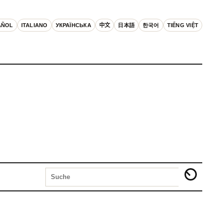
AÑOL
ITALIANO
УКРАЇНСЬКА
中文
日本語
한국어
TIẾNG VIỆT