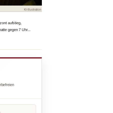
KI-Illustration
ont aufstieg,
atte gegen 7 Uhr...
befreien