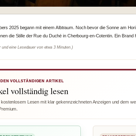
ers 2025 begann mit einem Albtraum. Noch bevor die Sonne am Horiz
enen die Stille der Rue du Duché in Cherbourg-en-Cotentin. Ein Brand h
er und eine Lesedauer von etwa 3 Minuten.)
 DEN VOLLSTÄNDIGEN ARTIKEL
el vollständig lesen
 kostenlosem Lesen mit klar gekennzeichneten Anzeigen und dem wer
Premium.