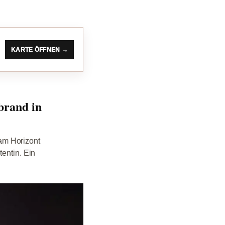
KARTE ÖFFNEN →
brand in
am Horizont
entin. Ein