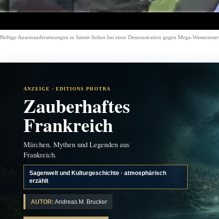
Heftige Auseinandersetzungen in Sainte-Soline bei einer Demonstration gegen Mega-Wasserreser
ANZEIGE · EDITIONS PHOTRA
Zauberhaftes
Frankreich
Märchen, Mythen und Legenden aus
Frankreich.
Sagenwelt und Kulturgeschichte · atmosphärisch
erzählt
AUTOR:
Andreas M. Brucker