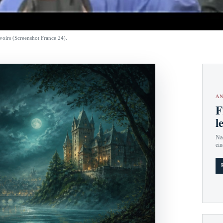
voirs (Screenshot France 24).
AN
F
l
Nac
ein