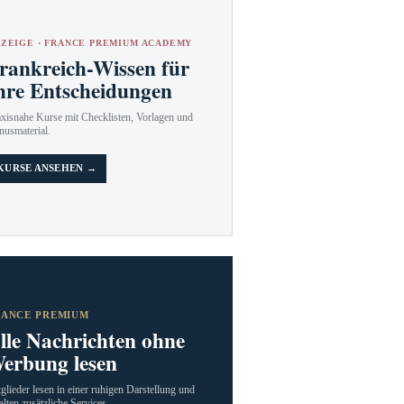
ZEIGE · FRANCE PREMIUM ACADEMY
rankreich-Wissen für
hre Entscheidungen
axisnahe Kurse mit Checklisten, Vorlagen und
nusmaterial.
KURSE ANSEHEN →
RANCE PREMIUM
lle Nachrichten ohne
erbung lesen
glieder lesen in einer ruhigen Darstellung und
alten zusätzliche Services.