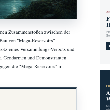
AN
F
I
samen Zusammenstößen zwischen der
Pr
Bo
 Bau von "Mega-Reservoirs"
trotz eines Versammlungs-Verbots und
ert. Gendarmen und Demonstranten
 gegen die "Mega-Reservoirs" im
F
A
W
Mit
erh