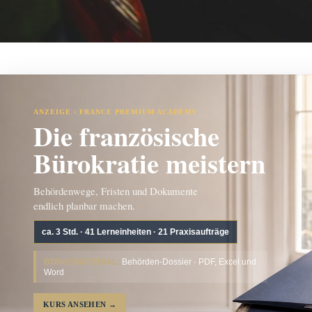
ANZEIGE · FRANCE PREMIUM ACADEMY
Die französische
Bürokratie meistern
Behördenwege, Fristen und Dokumente
endlich planbar machen.
ca. 3 Std. · 41 Lerneinheiten · 21 Praxisaufträge
BONUSMATERIAL:
Behörden-Dossier · PDF, Excel und
Word
KURS ANSEHEN
→