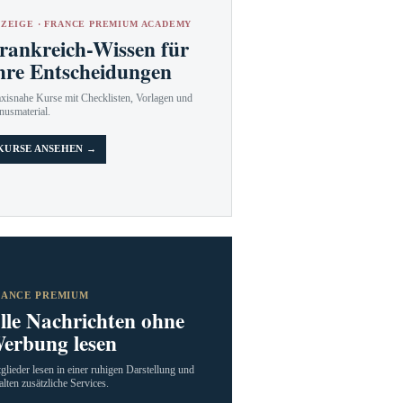
ZEIGE · FRANCE PREMIUM ACADEMY
rankreich-Wissen für
hre Entscheidungen
axisnahe Kurse mit Checklisten, Vorlagen und
nusmaterial.
KURSE ANSEHEN →
RANCE PREMIUM
lle Nachrichten ohne
erbung lesen
glieder lesen in einer ruhigen Darstellung und
alten zusätzliche Services.