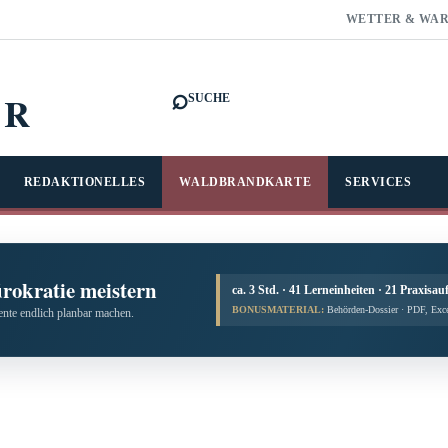
WETTER & WA
⌕
FR
SUCHE
REDAKTIONELLES
WALDBRANDKARTE
SERVICES
ürokratie meistern
ca. 3 Std. · 41 Lerneinheiten · 21 Praxisau
BONUSMATERIAL:
Behörden-Dossier · PDF, Exc
te endlich planbar machen.