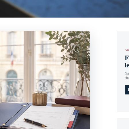
AN
F
l
Nac
ein