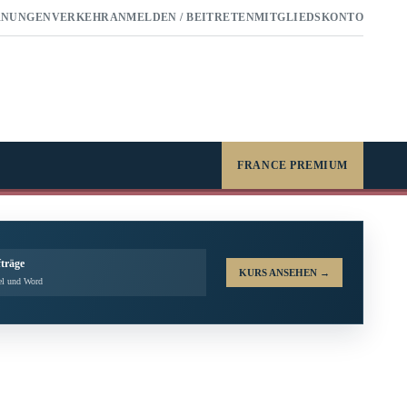
RNUNGEN
VERKEHR
ANMELDEN / BEITRETEN
MITGLIEDSKONTO
FRANCE PREMIUM
fträge
KURS ANSEHEN
→
el und Word