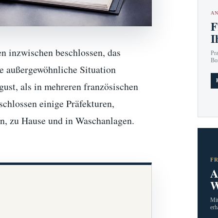
AN
F
I
en inzwischen beschlossen, das
Pr
Bo
e außergewöhnliche Situation
st, als in mehreren französischen
chlossen einige Präfekturen,
en, zu Hause und in Waschanlagen.
F
A
W
Mit
erh