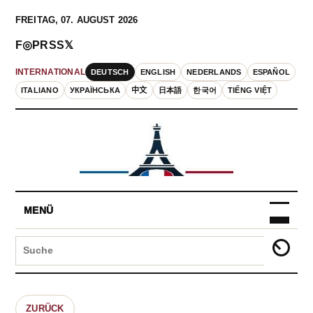
FREITAG, 07. AUGUST 2026
F
◎
P
RSS
𝕏
DEUTSCH
ENGLISH
NEDERLANDS
ESPAÑOL
INTERNATIONAL
ITALIANO
УКРАЇНСЬКА
中文
日本語
한국어
TIẾNG VIỆT
MENÜ
ZURÜCK