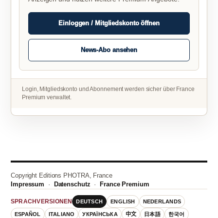
Einloggen / Mitgliedskonto öffnen
News-Abo ansehen
Login, Mitgliedskonto und Abonnement werden sicher über France
Premium verwaltet.
Copyright Editions PHOTRA, France
Impressum
·
Datenschutz
·
France Premium
DEUTSCH
ENGLISH
NEDERLANDS
SPRACHVERSIONEN
ESPAÑOL
ITALIANO
УКРАЇНСЬКА
中文
日本語
한국어