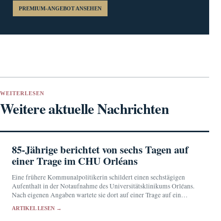
PREMIUM-ANGEBOT ANSEHEN
WEITERLESEN
Weitere aktuelle Nachrichten
85-Jährige berichtet von sechs Tagen auf
einer Trage im CHU Orléans
Eine frühere Kommunalpolitikerin schildert einen sechstägigen
Aufenthalt in der Notaufnahme des Universitätsklinikums Orléans.
Nach eigenen Angaben wartete sie dort auf einer Trage auf ein
Stationsbett und verließ die Klinik schließlich gegen ärztlichen Rat.
ARTIKEL LESEN →