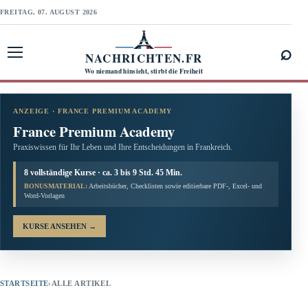
FREITAG, 07. AUGUST 2026
⌕
NACHRICHTEN.FR
Menü öffnen
Wo niemand hinsieht, stirbt die Freiheit
ANZEIGE · FRANCE PREMIUM ACADEMY
France Premium Academy
Praxiswissen für Ihr Leben und Ihre Entscheidungen in Frankreich.
8 vollständige Kurse · ca. 3 bis 9 Std. 45 Min.
BONUSMATERIAL:
Arbeitsbücher, Checklisten sowie editierbare PDF-, Excel- und
Word-Vorlagen
KURSE ANSEHEN
→
STARTSEITE
›
ALLE ARTIKEL