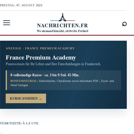
FREITAG, 07. AUGUST 2026
⌕
NACHRICHTEN.FR
Menü öffnen
Wo niemand hinsieht, stirbt die Freiheit
ANZEIGE · FRANCE PREMIUM ACADEMY
France Premium Academy
Praxiswissen für Ihr Leben und Ihre Entscheidungen in Frankreich.
8 vollständige Kurse · ca. 3 bis 9 Std. 45 Min.
BONUSMATERIAL:
Arbeitsbücher, Checklisten sowie editierbare PDF-, Excel- und
Word-Vorlagen
KURSE ANSEHEN
→
STARTSEITE
›
À LA UNE