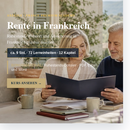
ANZEIGE · FRANCE PREMIUM ACADEMY
Rente in Frankreich
Ruhestand, Wohnort und Absicherung in
Frankreich planbar machen.
ca. 9 Std. · 72 Lerneinheiten · 12 Kapitel
BONUSMATERIAL:
Ruhestands-Dossier · PDF, Excel
und Word
KURS ANSEHEN
→