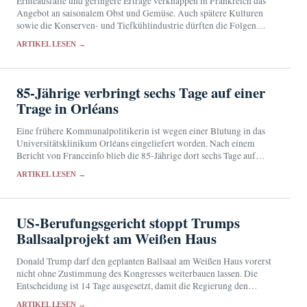
Ernteausfälle und geringere Erträge verknappen in Frankreich das
Angebot an saisonalem Obst und Gemüse. Auch spätere Kulturen
sowie die Konserven- und Tiefkühlindustrie dürften die Folgen
spüren.
ARTIKEL LESEN →
85-Jährige verbringt sechs Tage auf einer
Trage in Orléans
Eine frühere Kommunalpolitikerin ist wegen einer Blutung in das
Universitätsklinikum Orléans eingeliefert worden. Nach einem
Bericht von Franceinfo blieb die 85-Jährige dort sechs Tage auf
einer Trage in der Notaufnahme.
ARTIKEL LESEN →
US-Berufungsgericht stoppt Trumps
Ballsaalprojekt am Weißen Haus
Donald Trump darf den geplanten Ballsaal am Weißen Haus vorerst
nicht ohne Zustimmung des Kongresses weiterbauen lassen. Die
Entscheidung ist 14 Tage ausgesetzt, damit die Regierung den
Supreme Court anrufen kann.
ARTIKEL LESEN →