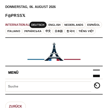
DONNERSTAG, 06. AUGUST 2026
F
◎
P
RSS
𝕏
DEUTSCH
ENGLISH
NEDERLANDS
ESPAÑOL
INTERNATIONAL
ITALIANO
УКРАЇНСЬКА
中文
日本語
한국어
TIẾNG VIỆT
MENÜ
ZURÜCK