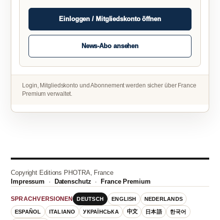
Einloggen / Mitgliedskonto öffnen
News-Abo ansehen
Login, Mitgliedskonto und Abonnement werden sicher über France
Premium verwaltet.
Copyright Editions PHOTRA, France
Impressum
·
Datenschutz
·
France Premium
DEUTSCH
ENGLISH
NEDERLANDS
SPRACHVERSIONEN
ESPAÑOL
ITALIANO
УКРАЇНСЬКА
中文
日本語
한국어