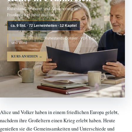
Ruhestand, Wohnort und Absicherung in
Frankreich planbar machen.
ca. 9 Std. · 72 Lerneinheiten · 12 Kapitel
BONUSMATERIAL:
Ruhestands-Dossier · PDF, Excel
und Word
KURS ANSEHEN
→
Alice und Volker haben in einem friedlichen Europa gelebt,
nachdem ihre Großeltern einen Krieg erlebt haben. Heute
genießen sie die Gemeinsamkeiten und Unterschiede und