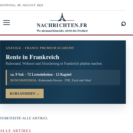
SONNTAG, 09. AUGUST 2026
⌕
NACHRICHTEN.FR
Menü öffnen
Wo niemand hinsieht, stirbt die Freiheit
ANZEIGE · FRANCE PREMIUM ACADEMY
Rente in Frankreich
Ruhestand, Wohnort und Absicherung in Frankreich planbar machen.
ca. 9 Std. · 72 Lerneinheiten · 12 Kapitel
BONUSMATERIAL:
Ruhestands-Dossier · PDF, Excel und Word
KURS ANSEHEN
→
STARTSEITE
›
ALLE ARTIKEL
ALLE ARTIKEL