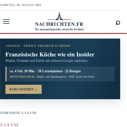
SAMSTAG, 08. AUGUST 2026
⌕
NACHRICHTEN.FR
Menü öffnen
Wo niemand hinsieht, stirbt die Freiheit
ANZEIGE · FRANCE PREMIUM ACADEMY
Französische Küche wie ein Insider
Märkte, Produkte und Küche mit sicherem Gespür entdecken.
ca. 4 Std. 30 Min. · 50 Lerneinheiten · 22 Rezepte
BONUSMATERIAL:
Markt- und Menübegleiter · PDF, Excel und Word
KURS ANSEHEN
→
STARTSEITE
›
À LA UNE
À LA UNE