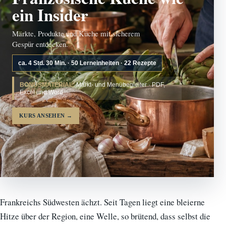
ein Insider
Märkte, Produkte und Küche mit sicherem
Gespür entdecken.
ca. 4 Std. 30 Min. · 50 Lerneinheiten · 22 Rezepte
BONUSMATERIAL:
Markt- und Menübegleiter · PDF,
Excel und Word
KURS ANSEHEN
→
Frankreichs Südwesten ächzt. Seit Tagen liegt eine bleierne
Hitze über der Region, eine Welle, so brütend, dass selbst die