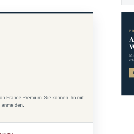
F
A
W
Mit
erh
von France Premium. Sie können ihn mit
g anmelden.
BEFREI