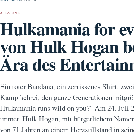
STARTSEITE
›
À LA UNE
À LA UNE
Hulkamania for ev
von Hulk Hogan be
Ära des Entertain
Ein roter Bandana, ein zerrissenes Shirt, zw
Kampfschrei, den ganze Generationen mitgr
Hulkamania runs wild on you?" Am 24. Juli 
immer. Hulk Hogan, mit bürgerlichem Namen 
von 71 Jahren an einem Herzstillstand in se