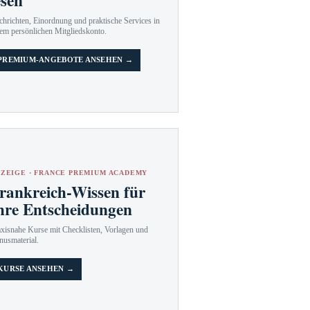
esen
hrichten, Einordnung und praktische Services in
em persönlichen Mitgliedskonto.
PREMIUM-ANGEBOTE ANSEHEN →
ZEIGE · FRANCE PREMIUM ACADEMY
rankreich-Wissen für
hre Entscheidungen
axisnahe Kurse mit Checklisten, Vorlagen und
nusmaterial.
KURSE ANSEHEN →