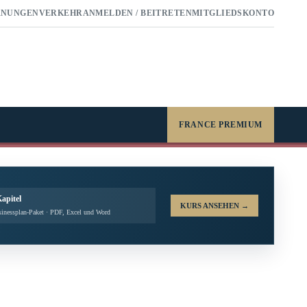
RNUNGEN
VERKEHR
ANMELDEN / BEITRETEN
MITGLIEDSKONTO
FRANCE PREMIUM
Kapitel
KURS ANSEHEN
→
inessplan-Paket · PDF, Excel und Word