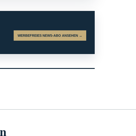
WERBEFREIES NEWS-ABO ANSEHEN →
en