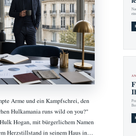
l
Nac
ein
AN
F
I
umpte Arme und ein Kampfschrei, den
Pr
Bo
when Hulkamania runs wild on you?"
. Hulk Hogan, mit bürgerlichem Namen
nem Herzstillstand in seinem Haus in…