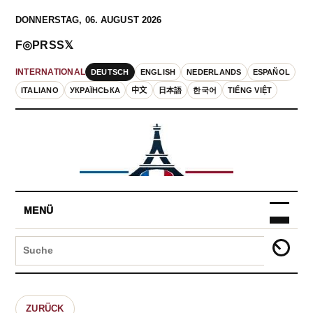
DONNERSTAG, 06. AUGUST 2026
F
◎
P
RSS
𝕏
DEUTSCH
ENGLISH
NEDERLANDS
ESPAÑOL
INTERNATIONAL
ITALIANO
УКРАЇНСЬКА
中文
日本語
한국어
TIẾNG VIỆT
MENÜ
ZURÜCK