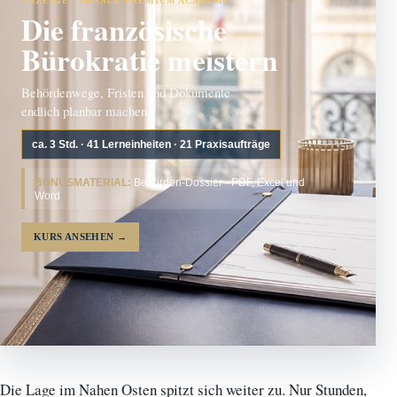
ANZEIGE · FRANCE PREMIUM ACADEMY
Die französische
Bürokratie meistern
Behördenwege, Fristen und Dokumente
endlich planbar machen.
ca. 3 Std. · 41 Lerneinheiten · 21 Praxisaufträge
BONUSMATERIAL:
Behörden-Dossier · PDF, Excel und
Word
KURS ANSEHEN
→
Die Lage im Nahen Osten spitzt sich weiter zu. Nur Stunden,