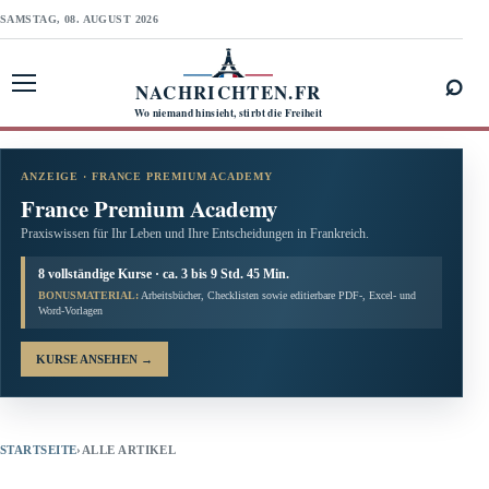
SAMSTAG, 08. AUGUST 2026
⌕
NACHRICHTEN.FR
Menü öffnen
Wo niemand hinsieht, stirbt die Freiheit
ANZEIGE · FRANCE PREMIUM ACADEMY
France Premium Academy
Praxiswissen für Ihr Leben und Ihre Entscheidungen in Frankreich.
8 vollständige Kurse · ca. 3 bis 9 Std. 45 Min.
BONUSMATERIAL:
Arbeitsbücher, Checklisten sowie editierbare PDF-, Excel- und
Word-Vorlagen
KURSE ANSEHEN
→
STARTSEITE
›
ALLE ARTIKEL