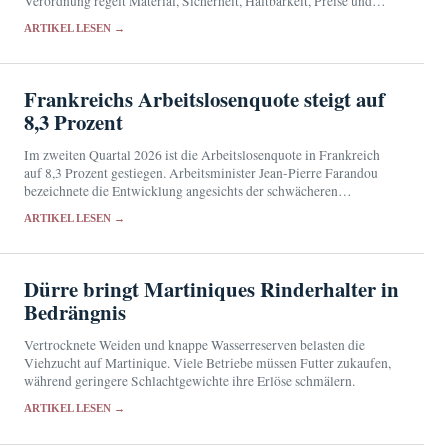
Verordnung regelt Material, Sicherheit, Haltbarkeit, Preise und
Abgabe über Apotheken.
ARTIKEL LESEN →
Frankreichs Arbeitslosenquote steigt auf
8,3 Prozent
Im zweiten Quartal 2026 ist die Arbeitslosenquote in Frankreich
auf 8,3 Prozent gestiegen. Arbeitsminister Jean-Pierre Farandou
bezeichnete die Entwicklung angesichts der schwächeren
Beschäftigungsdynamik als erwartbar.
ARTIKEL LESEN →
Dürre bringt Martiniques Rinderhalter in
Bedrängnis
Vertrocknete Weiden und knappe Wasserreserven belasten die
Viehzucht auf Martinique. Viele Betriebe müssen Futter zukaufen,
während geringere Schlachtgewichte ihre Erlöse schmälern.
ARTIKEL LESEN →