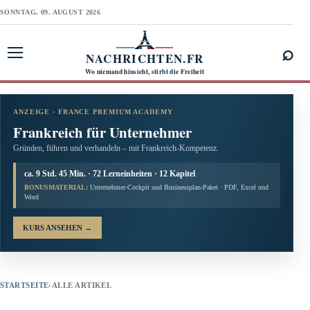
SONNTAG, 09. AUGUST 2026
⌕
NACHRICHTEN.FR
Menü öffnen
Wo niemand hinsieht, stirbt die Freiheit
ANZEIGE · FRANCE PREMIUM ACADEMY
Frankreich für Unternehmer
Gründen, führen und verhandeln – mit Frankreich-Kompetenz.
ca. 9 Std. 45 Min. · 72 Lerneinheiten · 12 Kapitel
BONUSMATERIAL:
Unternehmer-Cockpit und Businessplan-Paket · PDF, Excel und
Word
KURS ANSEHEN
→
STARTSEITE
›
ALLE ARTIKEL