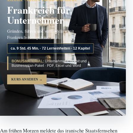
ANZEIGE · FRANCE PREMIUM ACADEMY
Frankreich für
Unternehmer
Gründen, führen und verhandeln – mit
Frankreich-Kompetenz.
ca. 9 Std. 45 Min. · 72 Lerneinheiten · 12 Kapitel
BONUSMATERIAL:
Unternehmer-Cockpit und
Businessplan-Paket · PDF, Excel und Word
KURS ANSEHEN
→
Am frühen Morgen meldete das iranische Staatsfernsehen