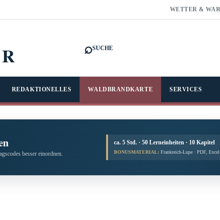
WETTER & WA
⌕
FR
SUCHE
REDAKTIONELLES
WALDBRANDKARTE
SERVICES
en
ca. 5 Std. · 50 Lerneinheiten · 10 Kapitel
BONUSMATERIAL:
Frankreich-Lupe · PDF, Exce
tagscodes besser einordnen.