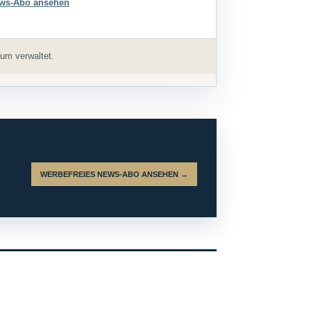
ws-Abo ansehen
um verwaltet.
WERBEFREIES NEWS-ABO ANSEHEN →