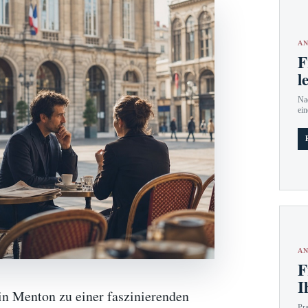
AN
F
l
Nac
ein
AN
F
I
n Menton zu einer faszinierenden
Pr