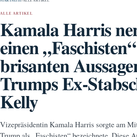
STARTSEITE
›
ALLE ARTIKEL
ALLE ARTIKEL
Kamala Harris ne
einen „Faschisten
brisanten Aussage
Trumps Ex-Stabsc
Kelly
Vizepräsidentin Kamala Harris sorgte am Mit
Trump als „Faschisten“ bezeichnete. Diese 