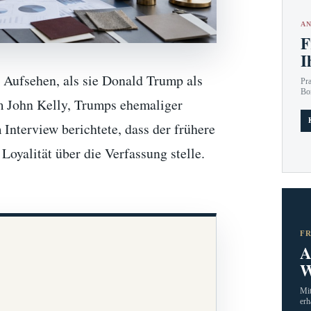
AN
F
I
 Aufsehen, als sie Donald Trump als
Pr
Bo
m John Kelly, Trumps ehemaliger
Interview berichtete, dass der frühere
Loyalität über die Verfassung stelle.
F
A
W
Mit
erh