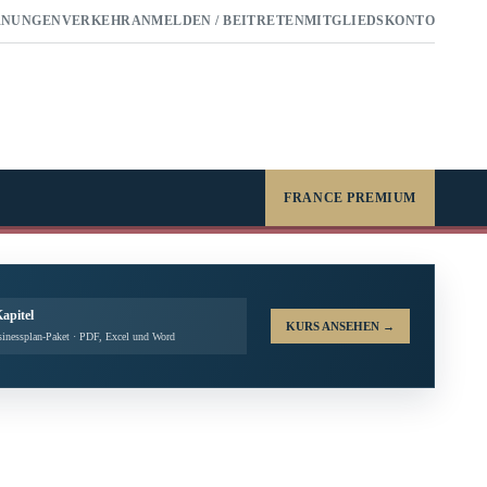
RNUNGEN
VERKEHR
ANMELDEN / BEITRETEN
MITGLIEDSKONTO
FRANCE PREMIUM
Kapitel
KURS ANSEHEN
→
inessplan-Paket · PDF, Excel und Word