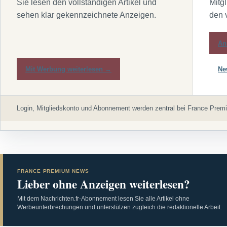
Sie lesen den vollständigen Artikel und
Mitg
sehen klar gekennzeichnete Anzeigen.
den 
An
Mit Werbung weiterlesen →
Ne
Login, Mitgliedskonto und Abonnement werden zentral bei France Premi
FRANCE PREMIUM NEWS
Lieber ohne Anzeigen weiterlesen?
Mit dem Nachrichten.fr-Abonnement lesen Sie alle Artikel ohne
Werbeunterbrechungen und unterstützen zugleich die redaktionelle Arbeit.