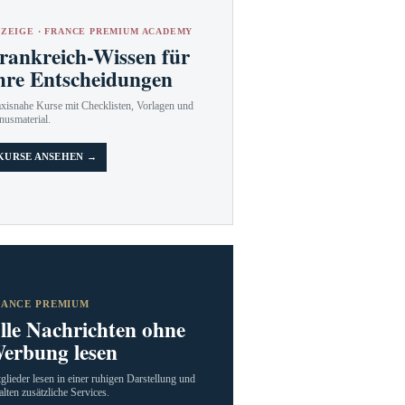
ZEIGE · FRANCE PREMIUM ACADEMY
rankreich-Wissen für
hre Entscheidungen
axisnahe Kurse mit Checklisten, Vorlagen und
nusmaterial.
KURSE ANSEHEN →
RANCE PREMIUM
lle Nachrichten ohne
erbung lesen
glieder lesen in einer ruhigen Darstellung und
alten zusätzliche Services.