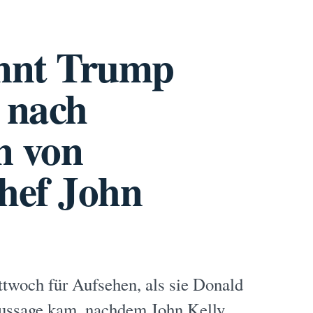
nnt Trump
“ nach
n von
hef John
twoch für Aufsehen, als sie Donald
Aussage kam, nachdem John Kelly,