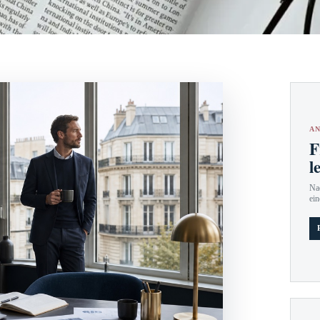
AN
F
l
Nac
ein