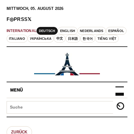
MITTWOCH, 05. AUGUST 2026
F
◎
P
RSS
𝕏
DEUTSCH
ENGLISH
NEDERLANDS
ESPAÑOL
INTERNATIONAL
ITALIANO
УКРАЇНСЬКА
中文
日本語
한국어
TIẾNG VIỆT
MENÜ
ZURÜCK