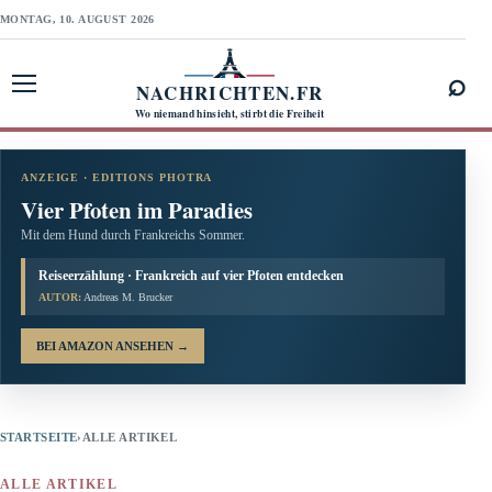
MONTAG, 10. AUGUST 2026
⌕
NACHRICHTEN.FR
Menü öffnen
Wo niemand hinsieht, stirbt die Freiheit
ANZEIGE · EDITIONS PHOTRA
Vier Pfoten im Paradies
Mit dem Hund durch Frankreichs Sommer.
Reiseerzählung · Frankreich auf vier Pfoten entdecken
AUTOR:
Andreas M. Brucker
BEI AMAZON ANSEHEN
→
STARTSEITE
›
ALLE ARTIKEL
ALLE ARTIKEL