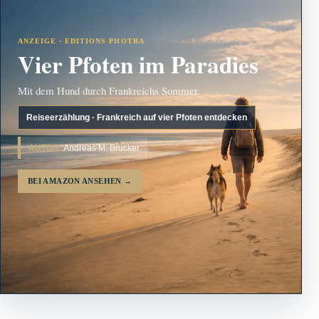
ANZEIGE · EDITIONS PHOTRA
Vier Pfoten im Paradies
Mit dem Hund durch Frankreichs Sommer.
Reiseerzählung · Frankreich auf vier Pfoten entdecken
AUTOR:
Andreas M. Brucker
BEI AMAZON ANSEHEN
→