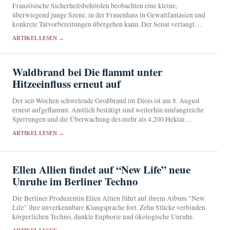
Französische Sicherheitsbehörden beobachten eine kleine,
überwiegend junge Szene, in der Frauenhass in Gewaltfantasien und
konkrete Tatvorbereitungen übergehen kann. Der Senat verlangt
eine engere Zusammenarbeit von Schulen, Justiz und
ARTIKEL LESEN →
Nachrichtendiensten.
Waldbrand bei Die flammt unter
Hitzeeinfluss erneut auf
Der seit Wochen schwelende Großbrand im Diois ist am 8. August
erneut aufgeflammt. Amtlich bestätigt sind weiterhin umfangreiche
Sperrungen und die Überwachung des mehr als 4.200 Hektar
großen Brandgebiets.
ARTIKEL LESEN →
Ellen Allien findet auf “New Life” neue
Unruhe im Berliner Techno
Die Berliner Produzentin Ellen Allien führt auf ihrem Album "New
Life" ihre unverkennbare Klangsprache fort. Zehn Stücke verbinden
körperlichen Techno, dunkle Euphorie und ökologische Unruhe.