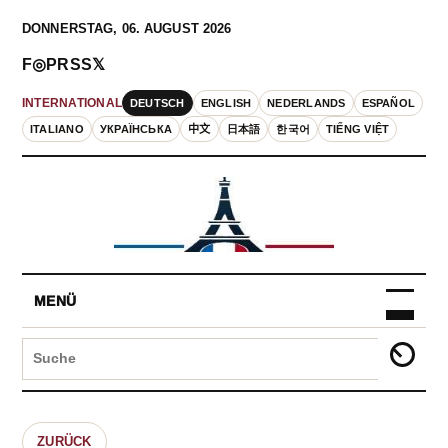
DONNERSTAG, 06. AUGUST 2026
F
◎
P
RSS
𝕏
DEUTSCH
ENGLISH
NEDERLANDS
ESPAÑOL
INTERNATIONAL
ITALIANO
УКРАЇНСЬКА
中文
日本語
한국어
TIẾNG VIỆT
MENÜ
ZURÜCK