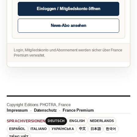
Einloggen / Mitgliedskonto öffnen
News-Abo ansehen
Login, Mitgliedskonto und Abonnement werden sicher über France
Premium verwaltet.
Copyright Editions PHOTRA, France
Impressum
·
Datenschutz
·
France Premium
DEUTSCH
ENGLISH
NEDERLANDS
SPRACHVERSIONEN
ESPAÑOL
ITALIANO
УКРАЇНСЬКА
中文
日本語
한국어
TIẾNG VIỆT