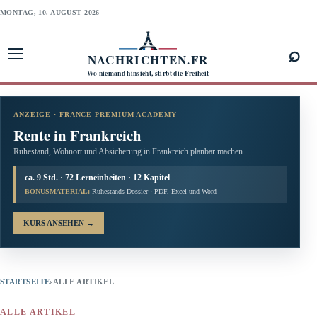
MONTAG, 10. AUGUST 2026
⌕
NACHRICHTEN.FR
Menü öffnen
Wo niemand hinsieht, stirbt die Freiheit
ANZEIGE · FRANCE PREMIUM ACADEMY
Rente in Frankreich
Ruhestand, Wohnort und Absicherung in Frankreich planbar machen.
ca. 9 Std. · 72 Lerneinheiten · 12 Kapitel
BONUSMATERIAL:
Ruhestands-Dossier · PDF, Excel und Word
KURS ANSEHEN
→
STARTSEITE
›
ALLE ARTIKEL
ALLE ARTIKEL