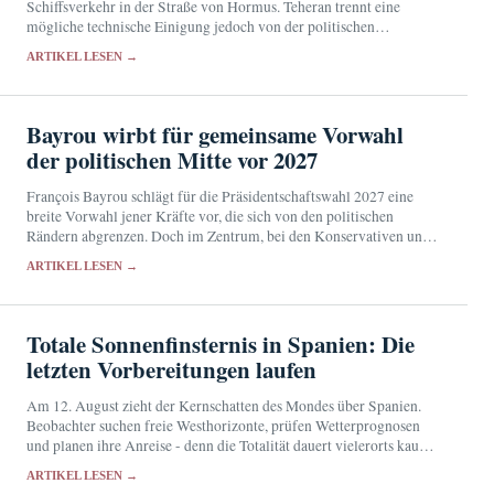
Schiffsverkehr in der Straße von Hormus. Teheran trennt eine
mögliche technische Einigung jedoch von der politischen
Entscheidung über die Öffnung der strategisch wichtigen…
ARTIKEL LESEN →
Bayrou wirbt für gemeinsame Vorwahl
der politischen Mitte vor 2027
François Bayrou schlägt für die Präsidentschaftswahl 2027 eine
breite Vorwahl jener Kräfte vor, die sich von den politischen
Rändern abgrenzen. Doch im Zentrum, bei den Konservativen und
in der gemäßigten Linken stehen eigene Ambitionen…
ARTIKEL LESEN →
Totale Sonnenfinsternis in Spanien: Die
letzten Vorbereitungen laufen
Am 12. August zieht der Kernschatten des Mondes über Spanien.
Beobachter suchen freie Westhorizonte, prüfen Wetterprognosen
und planen ihre Anreise - denn die Totalität dauert vielerorts kaum
mehr als eine Minute.
ARTIKEL LESEN →