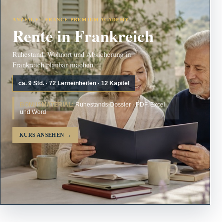
ANZEIGE · FRANCE PREMIUM ACADEMY
Rente in Frankreich
Ruhestand, Wohnort und Absicherung in
Frankreich planbar machen.
ca. 9 Std. · 72 Lerneinheiten · 12 Kapitel
BONUSMATERIAL:
Ruhestands-Dossier · PDF, Excel
und Word
KURS ANSEHEN
→