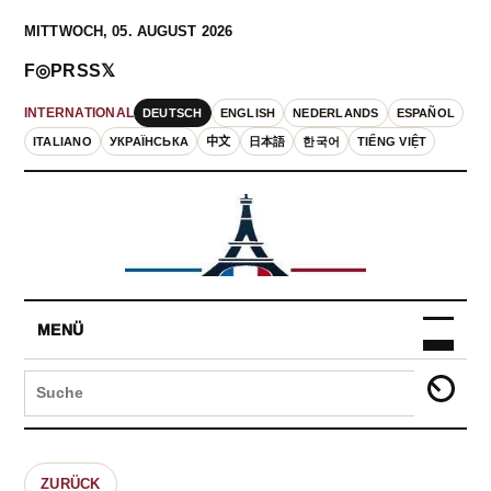
MITTWOCH, 05. AUGUST 2026
F
◎
P
RSS
𝕏
DEUTSCH
ENGLISH
NEDERLANDS
ESPAÑOL
INTERNATIONAL
ITALIANO
УКРАЇНСЬКА
中文
日本語
한국어
TIẾNG VIỆT
MENÜ
ZURÜCK